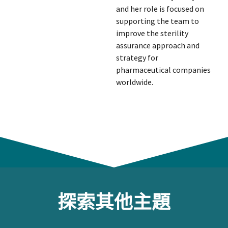
and her role is focused on
supporting the team to
improve the sterility
assurance approach and
strategy for
pharmaceutical companies
worldwide.
探索其他主題