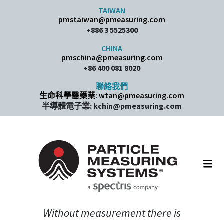
Skip to content
TAIWAN
pmstaiwan@pmeasuring.com
+886 3 5525300
CHINA
pmschina@pmeasuring.com​
+86 400 081 8020
聯絡我們
生命科學醫藥業: wtan@pmeasuring.com
半導體電子業: kchin@pmeasuring.com
Main Navigation
Without measurement there is