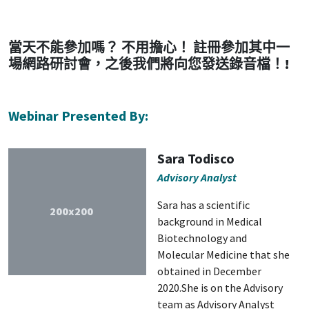
當天不能參加嗎？ 不用擔心！ 註冊參加其中一
場網路研討會，之後我們將向您發送錄音檔！!
Webinar Presented By:
Sara Todisco
Advisory Analyst
Sara has a scientific
200x200
background in Medical
Biotechnology and
Molecular Medicine that she
obtained in December
2020.She is on the Advisory
team as Advisory Analyst