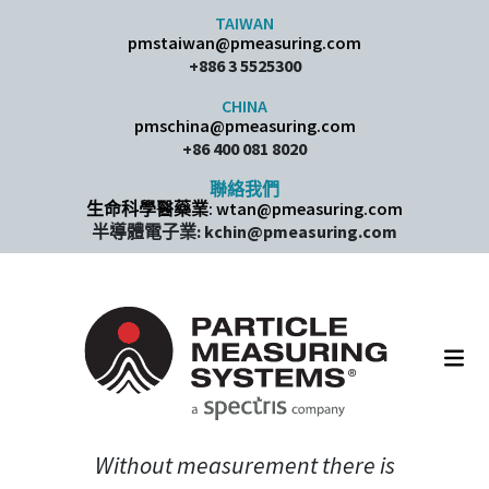
Skip to content
TAIWAN
pmstaiwan@pmeasuring.com
+886 3 5525300
CHINA
pmschina@pmeasuring.com​
+86 400 081 8020
聯絡我們
生命科學醫藥業: wtan@pmeasuring.com
半導體電子業: kchin@pmeasuring.com
Main Navigation
Without measurement there is