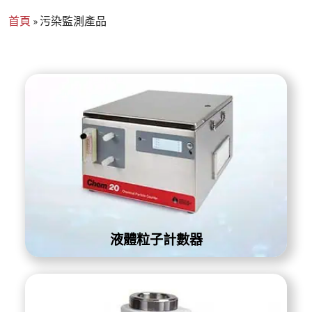
首頁
»
污染監測產品
液體粒子計數器