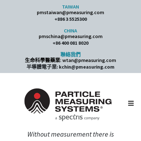
Skip to content
TAIWAN
pmstaiwan@pmeasuring.com
+886 3 5525300
CHINA
pmschina@pmeasuring.com​
+86 400 081 8020
聯絡我們
生命科學醫藥業: wtan@pmeasuring.com
半導體電子業: kchin@pmeasuring.com
Main Navigation
Without measurement there is