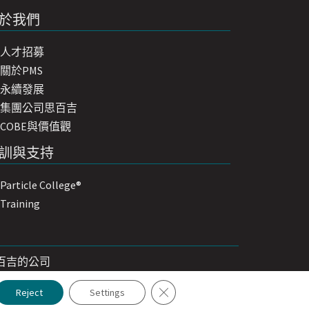
於我們
人才招募
關於PMS
永續發展
isode – Microbiological Plate
集團公司思百吉
harmaceutical Risk Assessment
COBE與價值觀
訓與支持
Particle College®
Training
是一家思百吉的公司
soAir® Pro-Plus Remote Particle
Close GDPR Cookie Banner
Reject
Settings