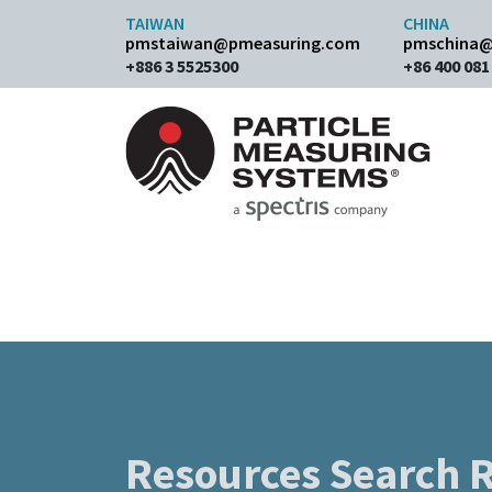
Skip to content
TAIWAN
CHINA
pmstaiwan@pmeasuring.com
pmschina@
+886 3 5525300
+86 400 081
Main Navigation
Resources Search R