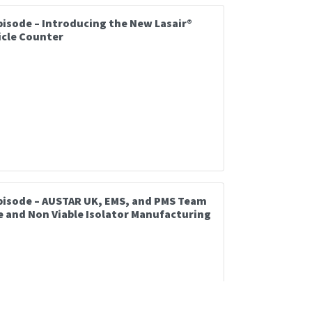
isode – Introducing the New Lasair®
icle Counter
pisode – AUSTAR UK, EMS, and PMS Team
le and Non Viable Isolator Manufacturing