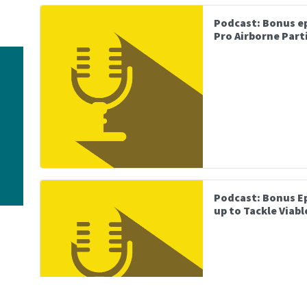
Podcast: Bonus ep
Pro Airborne Part
Podcast: Bonus E
up to Tackle Viab