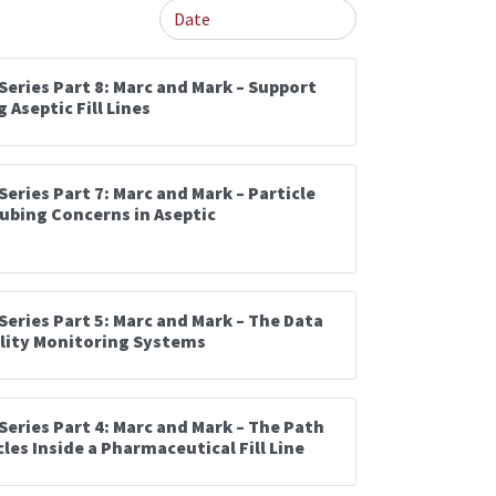
Series Part 8: Marc and Mark – Support
Aseptic Fill Lines
eries Part 7: Marc and Mark – Particle
ubing Concerns in Aseptic
Series Part 5: Marc and Mark – The Data
ility Monitoring Systems
Series Part 4: Marc and Mark – The Path
cles Inside a Pharmaceutical Fill Line