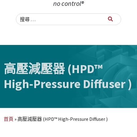
no control®
Search for:
高壓減壓器 (HPD™
High-Pressure Diffuser )
首頁
»
高壓減壓器 (HPD™ High-Pressure Diffuser )