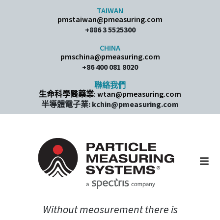
Skip to content
TAIWAN
pmstaiwan@pmeasuring.com
+886 3 5525300
CHINA
pmschina@pmeasuring.com​
+86 400 081 8020
聯絡我們
生命科學醫藥業: wtan@pmeasuring.com
半導體電子業: kchin@pmeasuring.com
Main Navigation
Without measurement there is