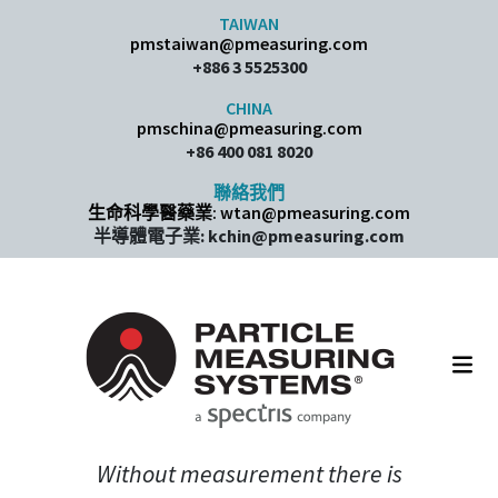
Skip to content
TAIWAN
pmstaiwan@pmeasuring.com
+886 3 5525300
CHINA
pmschina@pmeasuring.com​
+86 400 081 8020
聯絡我們
生命科學醫藥業: wtan@pmeasuring.com
半導體電子業: kchin@pmeasuring.com
Main Navigation
Without measurement there is