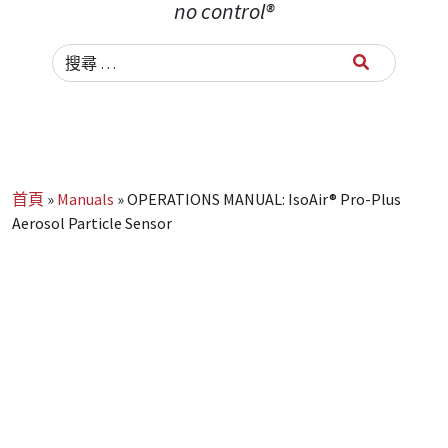
no control®
Search for:
首頁
»
Manuals
»
OPERATIONS MANUAL: IsoAir® Pro-Plus
Aerosol Particle Sensor
Get this manual
now